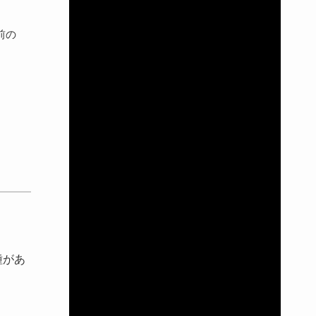
前の
。
種があ