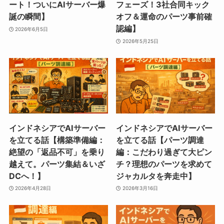
ート！ついにAIサーバー爆
フェーズ！3社合同キック
誕の瞬間】
オフ＆運命のパーツ事前確
認編】
2026年6月5日
2026年5月25日
インドネシアでAIサーバー
インドネシアでAIサーバー
を立てる話【構築準備編：
を立てる話【パーツ調達
絶望の「返品不可」を乗り
編：こだわり過ぎて大ピン
越えて。パーツ集結＆いざ
チ？理想のパーツを求めて
DCへ！】
ジャカルタを奔走中】
2026年4月28日
2026年3月16日