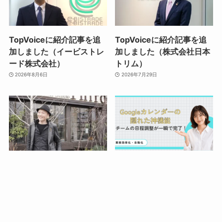
TopVoiceに紹介記事を追
TopVoiceに紹介記事を追
加しました（イービストレ
加しました（株式会社日本
ード株式会社）
トリム）
2026年8月6日
2026年7月29日
TopVoiceに紹介記事を追
【日程調整の正解🌸】
加しました（株式会社サー
Googleカレンダーの神機
ド）
能！チーム全員が空いてる
時間を自動で探す予約ペー
2026年7月16日
ジの作り方