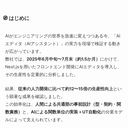
🧭 はじめに
AIがエンジニアリングの世界を急速に変えつつある今、「AI
エディタ（AIアシスタント）」の実力を現場で検証する動き
が広がっています。
弊社では、
2025年6月中旬〜7月末（約1.5か月）
にかけて、
Next.jsを用いたフロントエンド開発にAIエディタを導入し、
その生産性を定量的に分析しました。
結果、
従来の人力開発に比べて約12〜15倍の生産性向上
とい
う顕著な成果を確認しました。
この効率化は、
人間による共通部の事前設計（型・契約・関
数責務）
と、
AIによる関数単位の実装＋UT自動化
の分業モデ
ルによって支えられています。