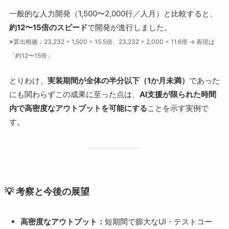
一般的な人力開発（1,500〜2,000行／人月）と比較すると、
約12〜15倍のスピード
で開発が進行しました。
※算出根拠：23,232 ÷ 1,500 = 15.5倍、23,232 ÷ 2,000 = 11.6倍 → 表現は
「約12〜15倍」
とりわけ、
実装期間が全体の半分以下（1か月未満）
であった
にも関わらずこの成果に至った点は、
AI支援が限られた時間
内で高密度なアウトプットを可能にする
ことを示す実例で
す。
💡 考察と今後の展望
高密度なアウトプット：
短期間で膨大なUI・テストコー