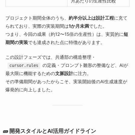
月あたりの生産性比較
プロジェクト期間全体のうち、
約半分以上は設計工程
に充て
られており、実際の実装期間は
1か月未満
でした。
つまり、今回の成果（約12〜15倍の生産性）は、実質的に
短
期間の実装
でも達成された点に特徴があります。
この設計フェーズでは、共通部の構造整理・
の定義・プロンプト雛形の整備など、AIが
cursor.rules
最大限に機能するための
文脈設計
に注力。
その準備期間があったからこそ、実装開始後のAI生成速度が
爆発的に向上しました。
🧱 開発スタイルとAI活用ガイドライン