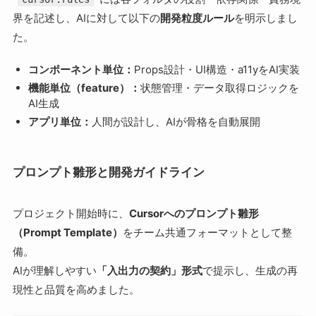
界を記述し、AIに対して以下の
開発粒度ルール
を明示しまし
た。
コンポーネント単位：
Props設計・UI構造・a11yをAI実装
機能単位（feature）：
状態管理・データ取得ロジックを
AI生成
アプリ単位：
人間が設計し、AIが骨格を自動展開
プロンプト雛形と開発ガイドライン
プロジェクト開始時に、
Cursorへのプロンプト雛形
（Prompt Template）
をチーム共通フォーマットとして整
備。
AIが理解しやすい
「入出力の契約」形式
で提示し、生成の再
現性と品質を高めました。