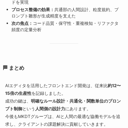
ドを実現
プロセス整備の効果：
共通部の人間設計、粒度規約、プ
ロンプト雛形が生成精度を支えた
次の焦点：
コード品質・保守性・重複検知・リファクタ
頻度の定量分析
🏁 まとめ
AIエディタを活用したフロントエンド開発は、従来比
約12〜
15倍の生産性
を記録しました。
成功の鍵は、
明確なルール設計・共通化・関数単位のプロン
プト制御
という
人間側の設計力
にあります。
今後もMKDTグループは、AIと人間の最適な協働モデルを追
求し、クライアントの課題解決に貢献していきます。