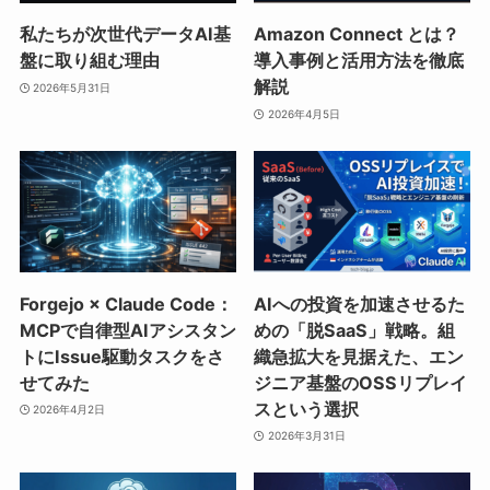
私たちが次世代データAI基
Amazon Connect とは？
盤に取り組む理由
導入事例と活用方法を徹底
解説
2026年5月31日
2026年4月5日
Forgejo × Claude Code：
AIへの投資を加速させるた
MCPで自律型AIアシスタン
めの「脱SaaS」戦略。組
トにIssue駆動タスクをさ
織急拡大を見据えた、エン
せてみた
ジニア基盤のOSSリプレイ
スという選択
2026年4月2日
2026年3月31日