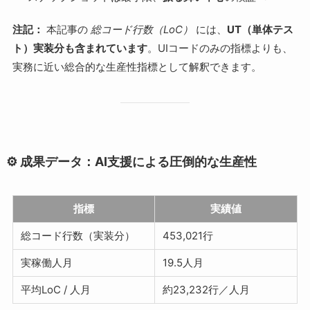
注記：
本記事の
総コード行数（LoC）
には、
UT（単体テス
ト）実装分も含まれています
。UIコードのみの指標よりも、
実務に近い総合的な生産性指標として解釈できます。
⚙️ 成果データ：AI支援による圧倒的な生産性
指標
実績値
総コード行数（実装分）
453,021行
実稼働人月
19.5人月
平均LoC / 人月
約23,232行／人月