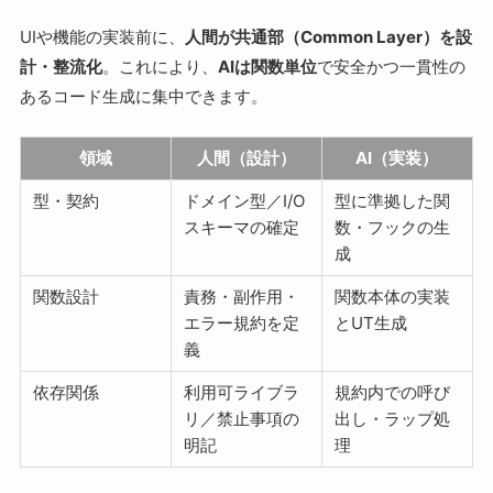
UIや機能の実装前に、
人間が共通部（Common Layer）を設
計・整流化
。これにより、
AIは関数単位
で安全かつ一貫性の
あるコード生成に集中できます。
領域
人間（設計）
AI（実装）
型・契約
ドメイン型／I/O
型に準拠した関
スキーマの確定
数・フックの生
成
関数設計
責務・副作用・
関数本体の実装
エラー規約を定
とUT生成
義
依存関係
利用可ライブラ
規約内での呼び
リ／禁止事項の
出し・ラップ処
明記
理