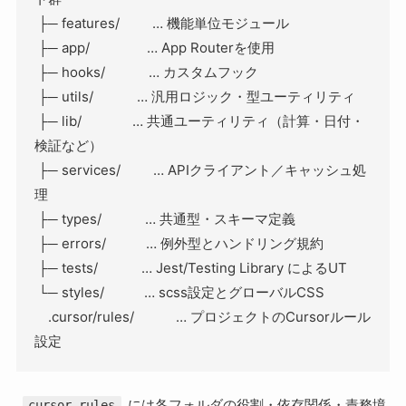
 ├─ features/         … 機能単位モジュール
 ├─ app/      　      … App Routerを使用
 ├─ hooks/            … カスタムフック
 ├─ utils/            … 汎用ロジック・型ユーティリティ
 ├─ lib/              … 共通ユーティリティ（計算・日付・
検証など）
 ├─ services/         … APIクライアント／キャッシュ処
理
 ├─ types/            … 共通型・スキーマ定義
 ├─ errors/           … 例外型とハンドリング規約
 ├─ tests/            … Jest/Testing Library によるUT
 └─ styles/           … scss設定とグローバルCSS
　.cursor/rules/    　　… プロジェクトのCursorルール
設定
には各フォルダの役割・依存関係・責務境
cursor.rules