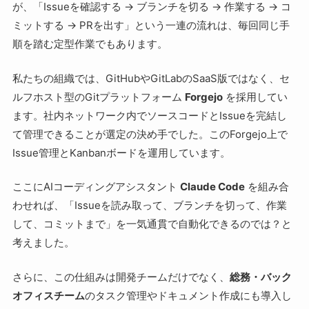
が、「Issueを確認する → ブランチを切る → 作業する → コ
ミットする → PRを出す」という一連の流れは、毎回同じ手
順を踏む定型作業でもあります。
私たちの組織では、GitHubやGitLabのSaaS版ではなく、セ
ルフホスト型のGitプラットフォーム
Forgejo
を採用してい
ます。社内ネットワーク内でソースコードとIssueを完結し
て管理できることが選定の決め手でした。このForgejo上で
Issue管理とKanbanボードを運用しています。
ここにAIコーディングアシスタント
Claude Code
を組み合
わせれば、「Issueを読み取って、ブランチを切って、作業
して、コミットまで」を一気通貫で自動化できるのでは？と
考えました。
さらに、この仕組みは開発チームだけでなく、
総務・バック
オフィスチーム
のタスク管理やドキュメント作成にも導入し