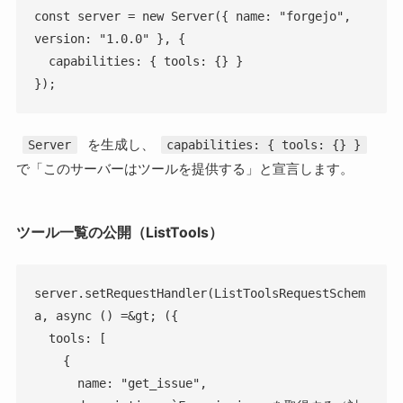
const server = new Server({ name: "forgejo", 
version: "1.0.0" }, {

  capabilities: { tools: {} }

});
を生成し、
Server
capabilities: { tools: {} }
で「このサーバーはツールを提供する」と宣言します。
ツール一覧の公開（ListTools）
server.setRequestHandler(ListToolsRequestSchem
a, async () =&gt; ({

  tools: [

    {

      name: "get_issue",
