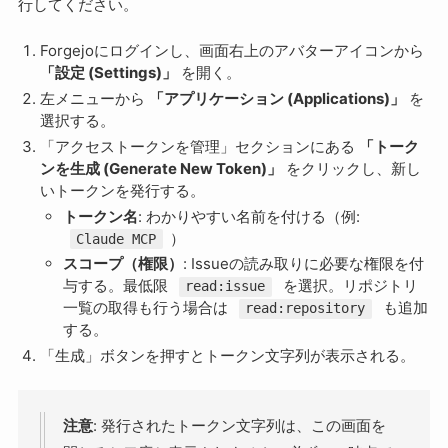
行してください。
Forgejoにログインし、画面右上のアバターアイコンから
「設定 (Settings)」
を開く。
左メニューから
「アプリケーション (Applications)」
を
選択する。
「アクセストークンを管理」セクションにある
「トーク
ンを生成 (Generate New Token)」
をクリックし、新し
いトークンを発行する。
トークン名
: わかりやすい名前を付ける（例:
）
Claude MCP
スコープ（権限）
: Issueの読み取りに必要な権限を付
与する。最低限
を選択。リポジトリ
read:issue
一覧の取得も行う場合は
も追加
read:repository
する。
「生成」ボタンを押すとトークン文字列が表示される。
注意
: 発行されたトークン文字列は、この画面を