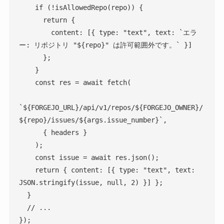
    if (!isAllowedRepo(repo)) {

      return {

        content: [{ type: "text", text: `エラ
ー: リポジトリ "${repo}" は許可範囲外です。` }]

      };

    }

    const res = await fetch(

`${FORGEJO_URL}/api/v1/repos/${FORGEJO_OWNER}/
${repo}/issues/${args.issue_number}`,

      { headers }

    );

    const issue = await res.json();

    return { content: [{ type: "text", text: 
JSON.stringify(issue, null, 2) }] };

  }

  // ...

});