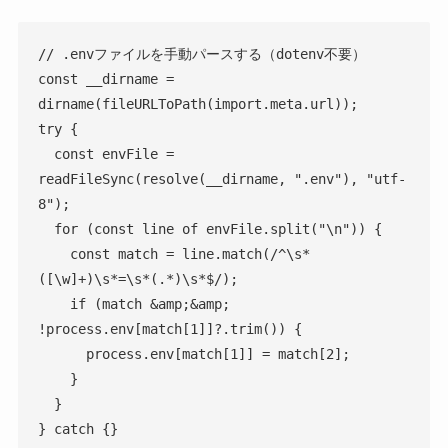
// .envファイルを手動パースする（dotenv不要）

const __dirname = 
dirname(fileURLToPath(import.meta.url));

try {

  const envFile = 
readFileSync(resolve(__dirname, ".env"), "utf-
8");

  for (const line of envFile.split("\n")) {

    const match = line.match(/^\s*
([\w]+)\s*=\s*(.*)\s*$/);

    if (match &amp;&amp; 
!process.env[match[1]]?.trim()) {

      process.env[match[1]] = match[2];

    }

  }

} catch {}