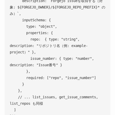
      description: `Forgejo issueを取得する（対
象: ${FORGEJO_OWNER}/${FORGEJO_REPO_PREFIX}* の
み）`,

      inputSchema: {

        type: "object",

        properties: {

          repo:  { type: "string", 
description: "リポジトリ名（例: example-
project）" },

          issue_number: { type: "number", 
description: "Issue番号" }

        },

        required: ["repo", "issue_number"]

      }

    },

    // ... list_issues, get_issue_comments, 
list_repos も同様

  ]
