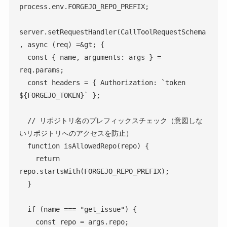
process.env.FORGEJO_REPO_PREFIX;

server.setRequestHandler(CallToolRequestSchema
, async (req) =&gt; {

  const { name, arguments: args } = 
req.params;

  const headers = { Authorization: `token 
${FORGEJO_TOKEN}` };

  // リポジトリ名のプレフィックスチェック（意図しな
いリポジトリへのアクセスを防止）

  function isAllowedRepo(repo) {

    return 
repo.startsWith(FORGEJO_REPO_PREFIX);

  }

  if (name === "get_issue") {

    const repo = args.repo;
