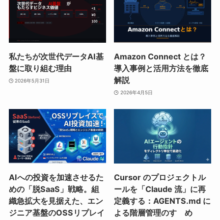
私たちが次世代データAI基
Amazon Connect とは？
盤に取り組む理由
導入事例と活用方法を徹底
解説
2026年5月31日
2026年4月5日
AIへの投資を加速させるた
Cursor のプロジェクトル
めの「脱SaaS」戦略。組
ールを「Claude 流」に再
織急拡大を見据えた、エン
定義する：AGENTS.md に
ジニア基盤のOSSリプレイ
よる階層管理のすゝめ