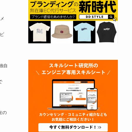
メ
ビ
独自
で
在の