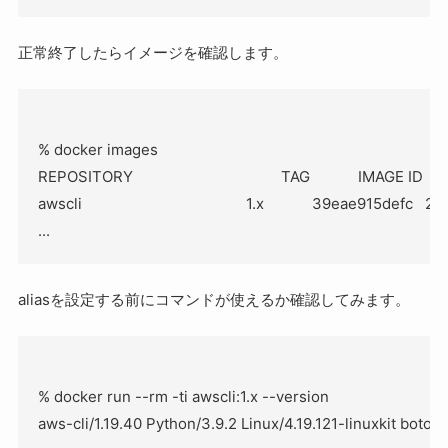
正常終了したらイメージを確認します。
% docker images

REPOSITORY                                     TAG            IMAGE ID  
awscli                                         1.x            39eae915def
aliasを設定する前にコマンドが使えるか確認してみます。
% docker run --rm -ti awscli:1.x --version
