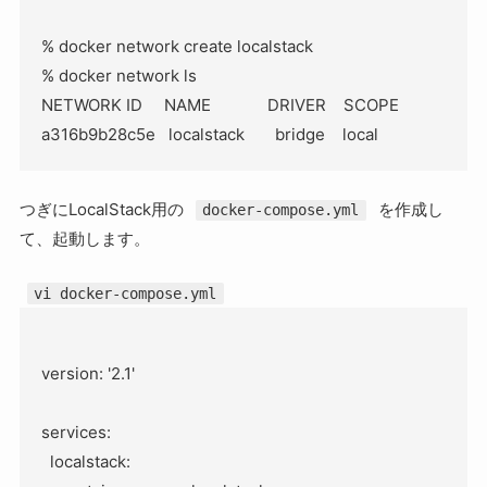
% docker network create localstack

% docker network ls

NETWORK ID     NAME             DRIVER    SCOPE

つぎにLocalStack用の
を作成し
docker-compose.yml
て、起動します。
vi docker-compose.yml
version: '2.1'

services:

  localstack:
