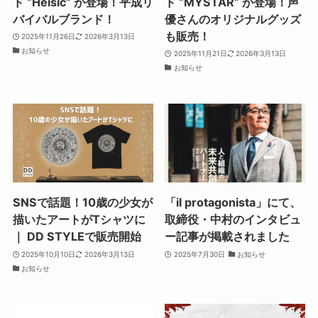
ド “Heisic” が登場！平成リ
ド “MYSTAR” が登場！声
バイバルブランド！
優さんのオリジナルグッズ
も販売！
2025年11月26日
2026年3月13日
お知らせ
2025年11月21日
2026年3月13日
お知らせ
SNSで話題！10歳の少女が
「il protagonista」にて、
描いたアートがTシャツに
取締役・中村のインタビュ
｜ DD STYLEで販売開始
ー記事が掲載されました
2025年10月10日
2026年3月13日
2025年7月30日
お知らせ
お知らせ