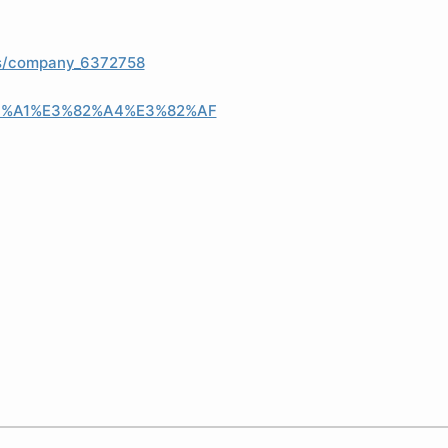
es/company_6372758
%A1%E3%82%A4%E3%82%AF