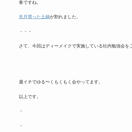
春ですね。
先月買った土鍋
が割れました。
・・・
さて、今回はディーメイクで実施している社内勉強会を
週イチでゆる〜くもくもく会やってます。
以上です。
・
・