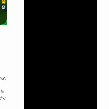
の流
斬新
げで