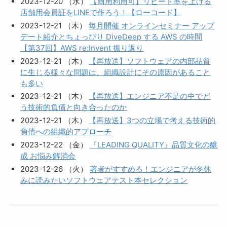
2023-12-20 （水）
【商用利用可】リピート率を上げる
店舗用会員証をLINEで作ろう！【ローコード】
2023-12-21 （木）
毎月開催 オンラインセミナー アップ
デート紹介とちょっぴり DiveDeep する AWS の時間
【第37回】AWS re:Invent 振り返り
2023-12-21 （木）
【再放送】ソフトウェアの内部品質
に生じる様々な問題は、組織設計にその原因があること
も多い
2023-12-21 （木）
【再放送】エンジニア不足の中でど
う技術的負債と向き合ったのか
2023-12-21 （木）
【再放送】3つの立場で考える技術的
負債への組織的アプローチ
2023-12-22 （金）
『LEADING QUALITY』品質文化の醸
成 お悩み解消会
2023-12-26 （火）
著者がすすめる！エンジニアが冬休
みに読みたいソフトウェアテスト本セレクション