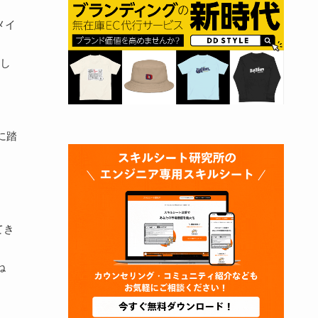
メイ
てし
に踏
てき
ね