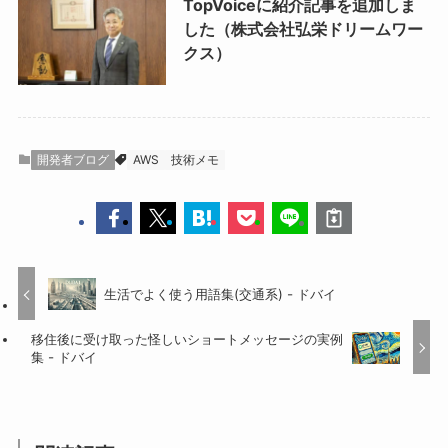
TopVoiceに紹介記事を追加しま
した（株式会社弘栄ドリームワー
クス）
開発者ブログ
AWS
技術メモ
生活でよく使う用語集(交通系) - ドバイ
移住後に受け取った怪しいショートメッセージの実例
集 - ドバイ