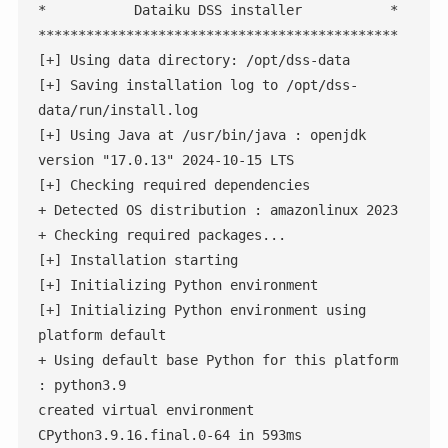
*           Dataiku DSS installer           *

*********************************************

[+] Using data directory: /opt/dss-data

[+] Saving installation log to /opt/dss-
data/run/install.log

[+] Using Java at /usr/bin/java : openjdk 
version "17.0.13" 2024-10-15 LTS

[+] Checking required dependencies

+ Detected OS distribution : amazonlinux 2023

+ Checking required packages...

[+] Installation starting

[+] Initializing Python environment

[+] Initializing Python environment using 
platform default

+ Using default base Python for this platform 
: python3.9

created virtual environment 
CPython3.9.16.final.0-64 in 593ms
