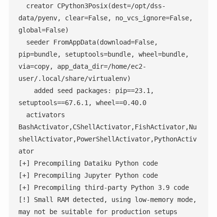
  creator CPython3Posix(dest=/opt/dss-
data/pyenv, clear=False, no_vcs_ignore=False, 
global=False)

  seeder FromAppData(download=False, 
pip=bundle, setuptools=bundle, wheel=bundle, 
via=copy, app_data_dir=/home/ec2-
user/.local/share/virtualenv)

    added seed packages: pip==23.1, 
setuptools==67.6.1, wheel==0.40.0

  activators 
BashActivator,CShellActivator,FishActivator,Nu
shellActivator,PowerShellActivator,PythonActiv
ator

[+] Precompiling Dataiku Python code

[+] Precompiling Jupyter Python code

[+] Precompiling third-party Python 3.9 code

[!] Small RAM detected, using low-memory mode, 
may not be suitable for production setups
