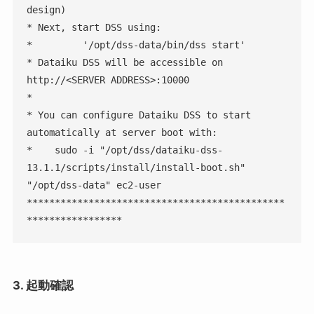
design)

* Next, start DSS using:

*         '/opt/dss-data/bin/dss start'

* Dataiku DSS will be accessible on 
http://<SERVER ADDRESS>:10000

*

* You can configure Dataiku DSS to start 
automatically at server boot with:

*    sudo -i "/opt/dss/dataiku-dss-
13.1.1/scripts/install/install-boot.sh" 
"/opt/dss-data" ec2-user

**********************************************
*****************
3. 起動確認