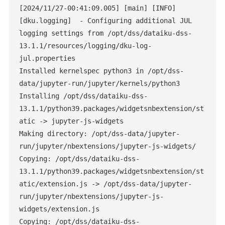
[2024/11/27-00:41:09.005] [main] [INFO] 
[dku.logging]  - Configuring additional JUL 
logging settings from /opt/dss/dataiku-dss-
13.1.1/resources/logging/dku-log-
jul.properties

Installed kernelspec python3 in /opt/dss-
data/jupyter-run/jupyter/kernels/python3

Installing /opt/dss/dataiku-dss-
13.1.1/python39.packages/widgetsnbextension/st
atic -> jupyter-js-widgets

Making directory: /opt/dss-data/jupyter-
run/jupyter/nbextensions/jupyter-js-widgets/

Copying: /opt/dss/dataiku-dss-
13.1.1/python39.packages/widgetsnbextension/st
atic/extension.js -> /opt/dss-data/jupyter-
run/jupyter/nbextensions/jupyter-js-
widgets/extension.js

Copying: /opt/dss/dataiku-dss-