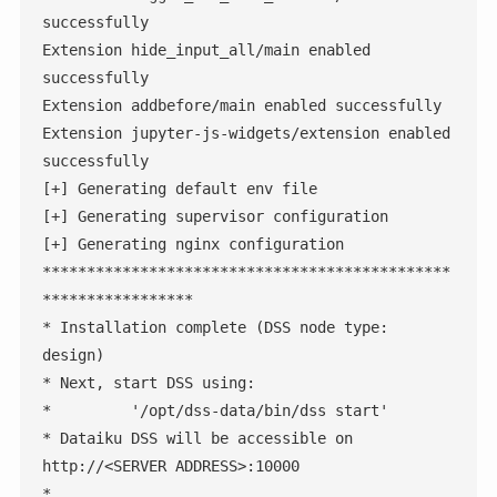
successfully

Extension hide_input_all/main enabled 
successfully

Extension addbefore/main enabled successfully

Extension jupyter-js-widgets/extension enabled 
successfully

[+] Generating default env file

[+] Generating supervisor configuration

[+] Generating nginx configuration

**********************************************
*****************

* Installation complete (DSS node type: 
design)

* Next, start DSS using:

*         '/opt/dss-data/bin/dss start'

* Dataiku DSS will be accessible on 
http://<SERVER ADDRESS>:10000

*
