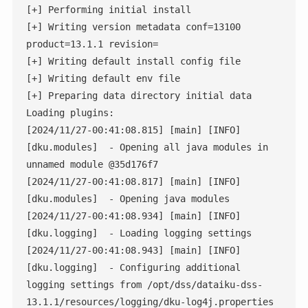
[+] Performing initial install

[+] Writing version metadata conf=13100 
product=13.1.1 revision=

[+] Writing default install config file

[+] Writing default env file

[+] Preparing data directory initial data

Loading plugins:

[2024/11/27-00:41:08.815] [main] [INFO] 
[dku.modules]  - Opening all java modules in 
unnamed module @35d176f7

[2024/11/27-00:41:08.817] [main] [INFO] 
[dku.modules]  - Opening java modules

[2024/11/27-00:41:08.934] [main] [INFO] 
[dku.logging]  - Loading logging settings

[2024/11/27-00:41:08.943] [main] [INFO] 
[dku.logging]  - Configuring additional 
logging settings from /opt/dss/dataiku-dss-
13.1.1/resources/logging/dku-log4j.properties
