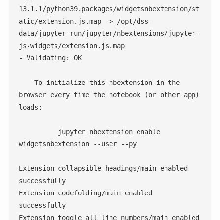
13.1.1/python39.packages/widgetsnbextension/st
atic/extension.js.map -> /opt/dss-
data/jupyter-run/jupyter/nbextensions/jupyter-
js-widgets/extension.js.map

- Validating: OK

    To initialize this nbextension in the 
browser every time the notebook (or other app) 
loads:

          jupyter nbextension enable 
widgetsnbextension --user --py

Extension collapsible_headings/main enabled 
successfully

Extension codefolding/main enabled 
successfully

Extension toggle_all_line_numbers/main enabled 