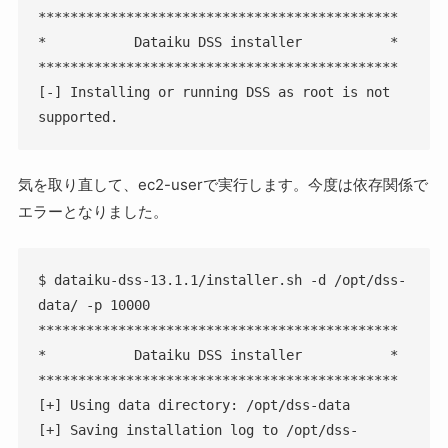
*********************************************

*           Dataiku DSS installer           *

*********************************************

[-] Installing or running DSS as root is not 
supported.
気を取り直して、ec2-userで実行します。今度は依存関係で
エラーとなりました。
$ dataiku-dss-13.1.1/installer.sh -d /opt/dss-
data/ -p 10000

*********************************************

*           Dataiku DSS installer           *

*********************************************

[+] Using data directory: /opt/dss-data

[+] Saving installation log to /opt/dss-