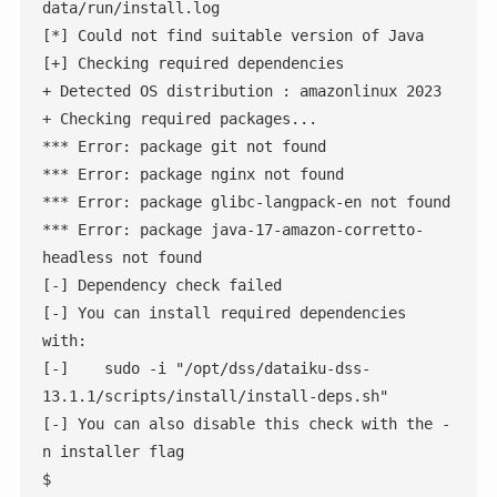
data/run/install.log

[*] Could not find suitable version of Java

[+] Checking required dependencies

+ Detected OS distribution : amazonlinux 2023

+ Checking required packages...

*** Error: package git not found

*** Error: package nginx not found

*** Error: package glibc-langpack-en not found

*** Error: package java-17-amazon-corretto-
headless not found

[-] Dependency check failed

[-] You can install required dependencies 
with:

[-]    sudo -i "/opt/dss/dataiku-dss-
13.1.1/scripts/install/install-deps.sh"

[-] You can also disable this check with the -
n installer flag

$