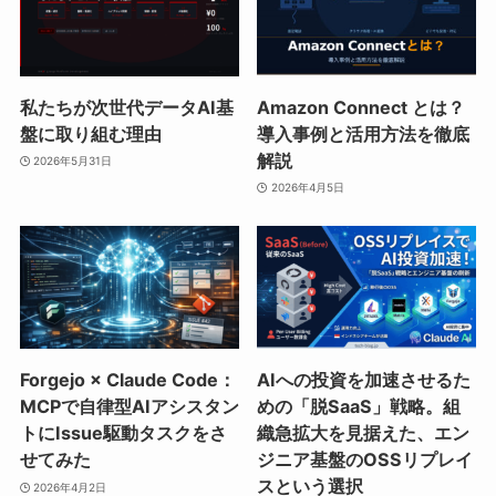
私たちが次世代データAI基
Amazon Connect とは？
盤に取り組む理由
導入事例と活用方法を徹底
解説
2026年5月31日
2026年4月5日
Forgejo × Claude Code：
AIへの投資を加速させるた
MCPで自律型AIアシスタン
めの「脱SaaS」戦略。組
トにIssue駆動タスクをさ
織急拡大を見据えた、エン
せてみた
ジニア基盤のOSSリプレイ
スという選択
2026年4月2日