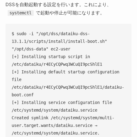
DSSを自動起動する設定を行います。これにより、
で起動や停止が可能になります。
systemctl
$ sudo -i "/opt/dss/dataiku-dss-
13.1.1/scripts/install/install-boot.sh" 
"/opt/dss-data" ec2-user

[+] Installing startup script in 
/etc/dataiku/r4ECyCQPwq3WCuQI9pcShlE1

[+] Installing default startup configuration 
file 
/etc/dataiku/r4ECyCQPwq3WCuQI9pcShlE1/dataiku-
boot.conf

[+] Installing service configuration file 
/etc/systemd/system/dataiku.service

Created symlink /etc/systemd/system/multi-
user.target.wants/dataiku.service → 
/etc/systemd/system/dataiku.service.
