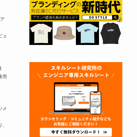
ィア
ビュ
ま
販売
ジメ
り、