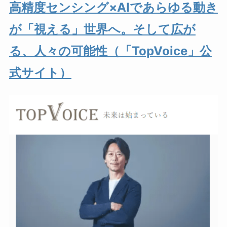
高精度センシング×AIであらゆる動き
が「視える」世界へ。そして広が
る、人々の可能性（「TopVoice」公
式サイト）