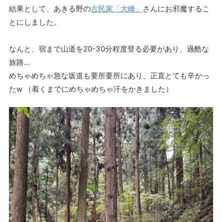
結果として、あきる野の
古民家「大峰」
さんにお邪魔するこ
とにしました。
なんと、宿まで山道を20-30分程度登る必要があり、過酷な
旅路…
めちゃめちゃ急な坂道も要所要所にあり、正直とても辛かっ
たw （着くまでにめちゃめちゃ汗をかきました）